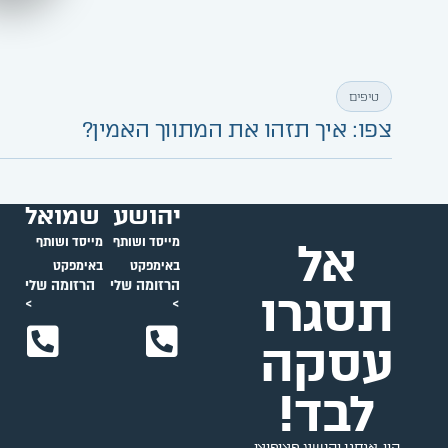
טיפים
צפו: איך תזהו את המתווך האמין?
יהושע
שמואל
אל
מייסד ושותף
מייסד ושותף
באימפקט
באימפקט
הרזומה שלי
הרזומה שלי
תסגרו
>
>
עסקה
לבד!
היי, אנחנו יהושע פציפיצי