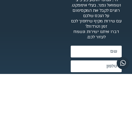
ושמואל גפנר, בעלי אימפקט.
רוצים לקבל את המקסימום
על הנכס שלכם
עם שירות מקיף שיחסוך לכם
זמן וטרדות?
דברו איתנו ישירות ונשמח
לעזור לכם.
שליחה
חייגו 052-760-9444
שעות מענה: א’-ה’ 10:00-