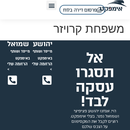
לתוכן
פרסום דירה בלוח
משפחת קרויזר
יהושע
שמואל
אל
מייסד ושותף
מייסד ושותף
באימפקט
באימפקט
הרזומה שלי
הרזומה שלי
תסגרו
>
>
עסקה
לבד!
היי, אנחנו יהושע פציפיצי
ושמואל גפנר, בעלי אימפקט.
רוצים לקבל את המקסימום
על הנכס שלכם