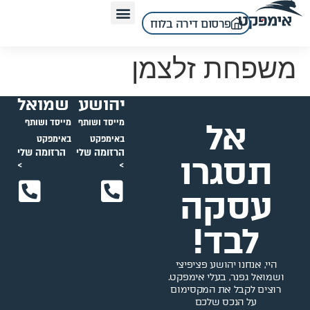
לתוכן
פרסום דירה בלוח
משפחת זלצמן
יהושע
שמואל
אל
מייסד ושותף
מייסד ושותף
באימפקט
באימפקט
הרזומה שלי
הרזומה שלי
תסגרו
>
>
עסקה
לבד!
היי, אנחנו יהושע פציפיצי
ושמואל גפנר, בעלי אימפקט.
רוצים לקבל את המקסימום
על הנכס שלכם