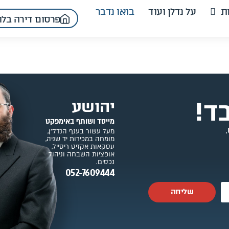
ת
על נדלן ועוד
בואו נדבר
פרסום דירה בלו
ד!
יהושע
מייסד ושותף באימפקט
מעל עשור בענף הנדל“ן,
מומחה במכירות יד שניה,
עסקאות אקזיט ריסייל,
אופציות השבחה וניהול
נכסים.
052-7609444
שליחה