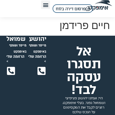
לתוכן
פרסום דירה בלוח
חיים פרידמן
יהושע
שמואל
אל
מייסד ושותף
מייסד ושותף
באימפקט
באימפקט
הרזומה שלי
הרזומה שלי
תסגרו
>
>
עסקה
לבד!
היי, אנחנו יהושע פציפיצי
ושמואל גפנר, בעלי אימפקט.
רוצים לקבל את המקסימום
על הנכס שלכם