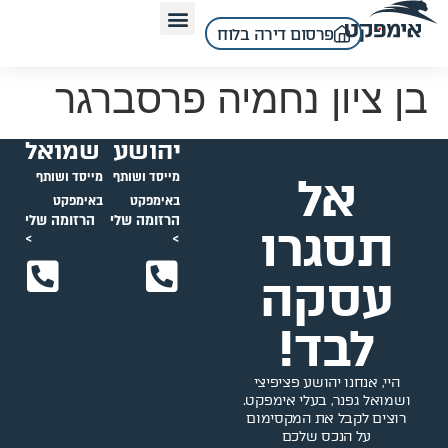
לתוכן
פרסום דירה בלוח
בן ציון נחמיה פרסברגר
יהושע
שמואל
אל
מייסד ושותף
מייסד ושותף
באימפקט
באימפקט
הרזומה שלי
הרזומה שלי
תסגרו
>
>
עסקה
לבד!
היי, אנחנו יהושע פציפיצי
ושמואל גפנר, בעלי אימפקט.
רוצים לקבל את המקסימום
על הנכס שלכם