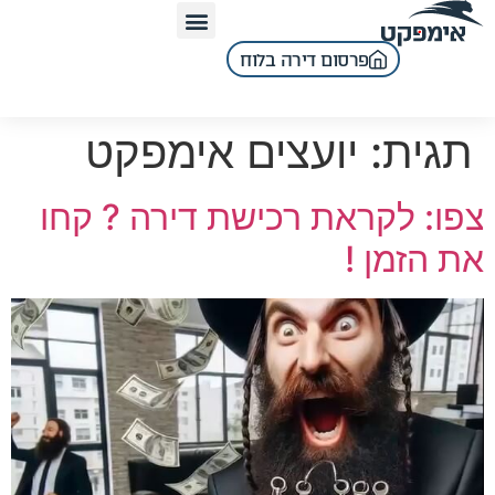
לתוכן
פרסום דירה בלוח
תגית:
יועצים אימפקט
צפו: לקראת רכישת דירה ? קחו
את הזמן !