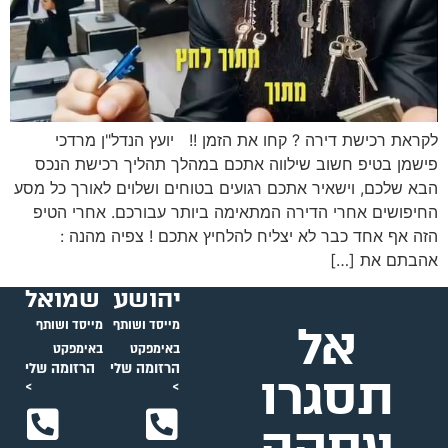
לקראת רכישת דירה ? קחו את הזמן !! יועץ הנדל"ן מרדכי
פישמן בטיפ חשוב שילווה אתכם במהלך תהליך רכישת הנכס
הבא שלכם, וישאיר אתכם רגועים בטוחים ושלוים לאורך כל מסע
החיפושים אחרי הדירה המתאימה ביותר עבורכם. אחרי הטיפ
הזה אף אחד כבר לא יצליח להלחיץ אתכם ! צפיה מהנה :
אהבתם את […]
יהושע
שמואל
אל
מייסד ושותף
מייסד ושותף
באימפקט
באימפקט
הרזומה שלי
הרזומה שלי
תסגרו
>
>
עסקה