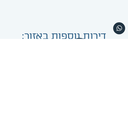
דירות נוספות באזור:
ביתר עילית
ביתר עילית
דופלקס 7 חדרים במפעל הש"ס
4 חדרים בנדבורנא
₪2,800,000
₪3,300,000
ביתר עילית
ביתר עילית