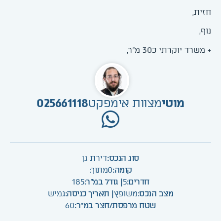
חזית,
נוף,
+ משרד יוקרתי כ30 מ"ר,
מוטי
מצוות אימפקט
025661118
סוג הנכס:
דירת גן
קומה:
0
מתוך:
חדרים:
5
| גודל במ"ר:
185
מצב הנכס:
משופץ
| תאריך כניסה:
גמיש
שטח מרפסת/חצר במ"ר:
60