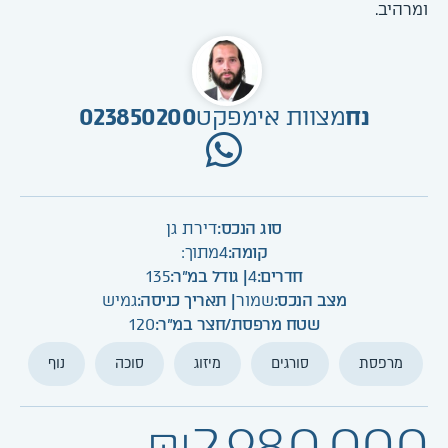
ומרהיב.
נח
מצוות אימפקט
023850200
סוג הנכס:
דירת גן
קומה:
4
מתוך:
חדרים:
4
| גודל במ"ר:
135
מצב הנכס:
שמור
| תאריך כניסה:
גמיש
שטח מרפסת/חצר במ"ר:
120
מרפסת
סורגים
מיזוג
סוכה
נוף