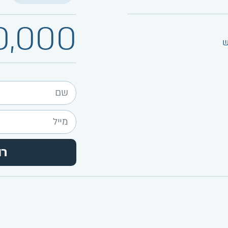
0,000
ש
רו