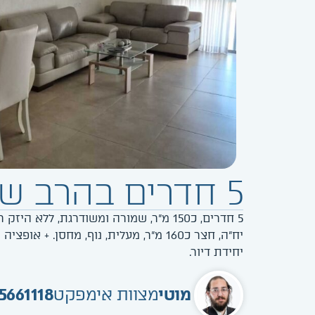
5 חדרים בהרב ש"ך + אופציה ליחידת דיור
יח"ה, חצר כ160 מ"ר, מעלית, נוף, מחסן. + 
יחידת דיור.
מוטי
מצוות אימפקט
5661118