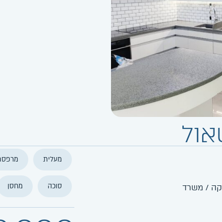
מעלית
מרפסת
סוכה
מחסן
קה / משרד