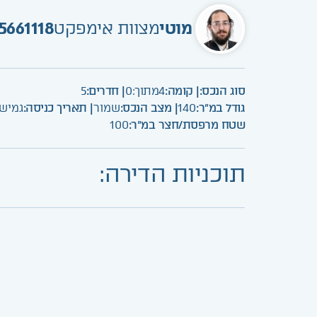
מוטי
מצוות אימפקט
5661118
סוג הנכס:
| קומה:
4
מתוך:
0
| חדרים:
5
גודל במ"ר:
140
| מצב הנכס:
שמור
| תאריך כניסה:
גמיש
שטח מרפסת/חצר במ"ר:
100
תוכניות הדירה: