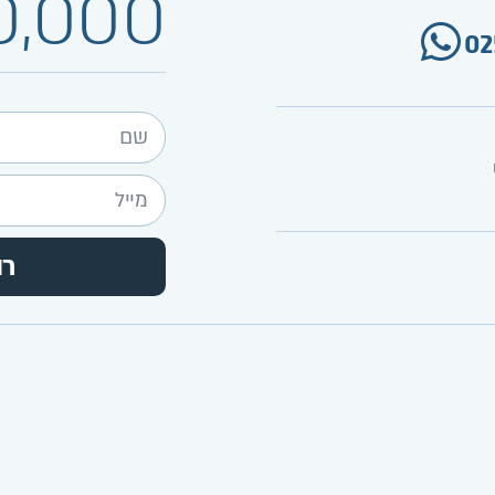
0,000
02
רו