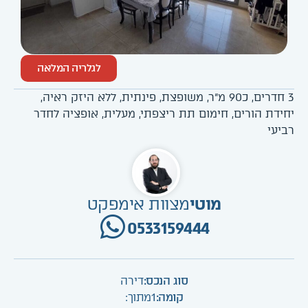
לגלריה המלאה
3 חדרים, כ90 מ"ר, משופצת, פינתית, ללא היזק ראיה,
יחידת הורים, חימום תת ריצפתי, מעלית, אופציה לחדר
רביעי
מוטי
מצוות אימפקט
0533159444
סוג הנכס:
דירה
קומה:
1
מתוך: