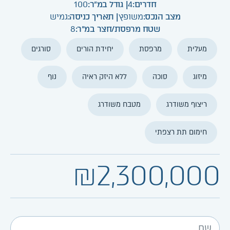
חדרים:
4
| גודל במ"ר:
100
מצב הנכס:
משופץ
| תאריך כניסה:
גמיש
שטח מרפסת/חצר במ"ר:
8
מעלית
מרפסת
יחידת הורים
סורגים
מיזוג
סוכה
ללא היזק ראיה
נוף
ריצוף משודרג
מטבח משודרג
חימום תת רצפתי
₪2,300,000