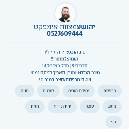
יהושע
מצוות אימפקט
0527609444
סוג הנכס:
דירה + יח"ד
קומה:
2
מתוך:
5
חדרים:
3
| גודל במ"ר:
140
מצב הנכס:
שמור
| תאריך כניסה:
גמיש
שטח מרפסת/חצר במ"ר:
30
מרפסת
יחידת הורים
סורגים
חניה
מיזוג
סוכה
יחידת דיור
חזית
נוף