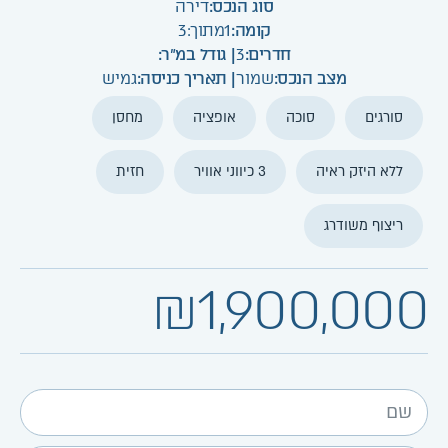
סוג הנכס:
דירה
קומה:
1
מתוך:
3
חדרים:
3
| גודל במ"ר:
מצב הנכס:
שמור
| תאריך כניסה:
גמיש
סורגים
סוכה
אופציה
מחסן
ללא היזק ראיה
3 כיווני אוויר
חזית
ריצוף משודרג
₪1,900,000