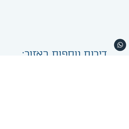
דירות נוספות באזור:
ביתר עילית
ביתר עילית
דופלקס 7 חדרים במפעל הש"ס
4 חדרים בנדבורנא
₪2,800,000
₪3,300,000