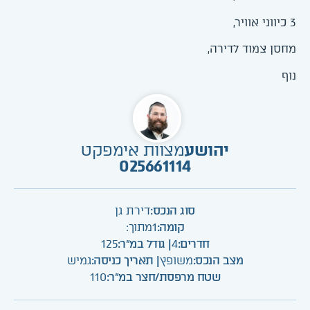
3 כיווני אוויר,
מחסן צמוד לדירה,
נוף
יהושע
מצוות אימפקט
025661114
סוג הנכס:
דירת גן
קומה:
1
מתוך:
חדרים:
4
| גודל במ"ר:
125
מצב הנכס:
משופץ
| תאריך כניסה:
גמיש
שטח מרפסת/חצר במ"ר:
110