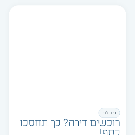
פופולרי
רוכשים דירה? כך תחסכו
כסף!