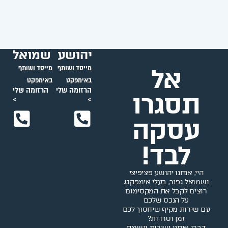
יהושע
שמואל
אל
מייסד ושותף
מייסד ושותף
באימפקט
באימפקט
הרזומה שלי
הרזומה שלי
תסגרו
>
>
עסקה
לבד!
היי, אנחנו יהושע פציפיצי
ושמואל גפנר, בעלי אימפקט.
רוצים לקבל את המקסימום
על הנכס שלכם
עם שירות מקיף שיחסוך לכם
זמן וטרדות?
דברו איתנו ישירות ונשמח